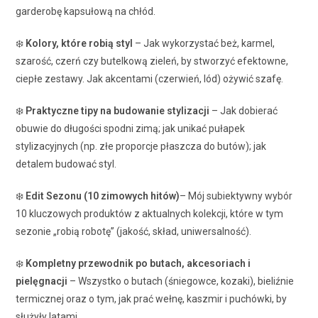
garderobę kapsułową na chłód.
❄️
Kolory, które robią styl
– Jak wykorzystać beż, karmel,
szarość, czerń czy butelkową zieleń, by stworzyć efektowne,
ciepłe zestawy. Jak akcentami (czerwień, lód) ożywić szafę.
❄️
Praktyczne tipy na budowanie stylizacji
– Jak dobierać
obuwie do długości spodni zimą; jak unikać pułapek
stylizacyjnych (np. złe proporcje płaszcza do butów); jak
detalem budować styl.
❄️
Edit Sezonu (10 zimowych hitów)
– Mój subiektywny wybór
10 kluczowych produktów z aktualnych kolekcji, które w tym
sezonie „robią robotę” (jakość, skład, uniwersalność).
❄️
Kompletny przewodnik po butach, akcesoriach i
pielęgnacji
– Wszystko o butach (śniegowce, kozaki), bieliźnie
termicznej oraz o tym, jak prać wełnę, kaszmir i puchówki, by
służyły latami.