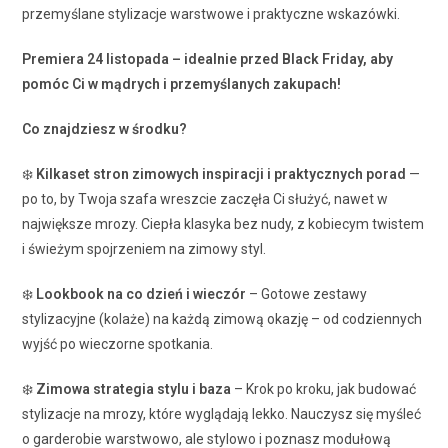
przemyślane stylizacje warstwowe i praktyczne wskazówki.
Premiera 24 listopada – idealnie przed Black Friday, aby
pomóc Ci w mądrych i przemyślanych zakupach!
Co znajdziesz w środku?
❄️
Kilkaset stron zimowych inspiracji i praktycznych porad
—
po to, by Twoja szafa wreszcie zaczęła Ci służyć, nawet w
największe mrozy. Ciepła klasyka bez nudy, z kobiecym twistem
i świeżym spojrzeniem na zimowy styl.
❄️
Lookbook na co dzień i wieczór
– Gotowe zestawy
stylizacyjne (kolaże) na każdą zimową okazję – od codziennych
wyjść po wieczorne spotkania.
❄️
Zimowa strategia stylu i baza
– Krok po kroku, jak budować
stylizacje na mrozy, które wyglądają lekko. Nauczysz się myśleć
o garderobie warstwowo, ale stylowo i poznasz modułową