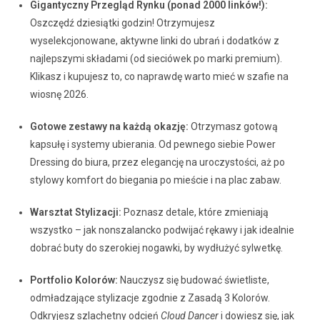
Gigantyczny Przegląd Rynku (ponad 2000 linków!):
Oszczędź dziesiątki godzin! Otrzymujesz
wyselekcjonowane, aktywne linki do ubrań i dodatków z
najlepszymi składami (od sieciówek po marki premium).
Klikasz i kupujesz to, co naprawdę warto mieć w szafie na
wiosnę 2026.
Gotowe zestawy na każdą okazję:
Otrzymasz gotową
kapsułę i systemy ubierania. Od pewnego siebie Power
Dressing do biura, przez elegancję na uroczystości, aż po
stylowy komfort do biegania po mieście i na plac zabaw.
Warsztat Stylizacji:
Poznasz detale, które zmieniają
wszystko – jak nonszalancko podwijać rękawy i jak idealnie
dobrać buty do szerokiej nogawki, by wydłużyć sylwetkę.
Portfolio Kolorów:
Nauczysz się budować świetliste,
odmładzające stylizacje zgodnie z Zasadą 3 Kolorów.
Odkryjesz szlachetny odcień
Cloud Dancer
i dowiesz się, jak