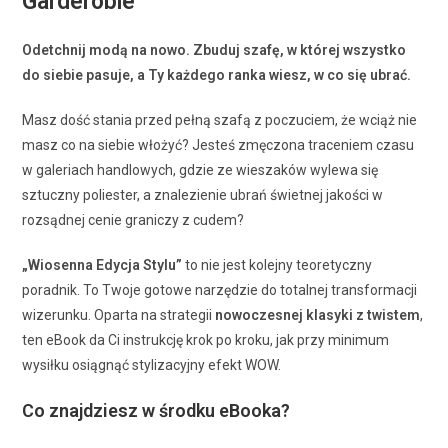
Garderobie
Odetchnij modą na nowo. Zbuduj szafę, w której wszystko
do siebie pasuje, a Ty każdego ranka wiesz, w co się ubrać.
Masz dość stania przed pełną szafą z poczuciem, że wciąż nie
masz co na siebie włożyć? Jesteś zmęczona traceniem czasu
w galeriach handlowych, gdzie ze wieszaków wylewa się
sztuczny poliester, a znalezienie ubrań świetnej jakości w
rozsądnej cenie graniczy z cudem?
„Wiosenna Edycja Stylu”
to nie jest kolejny teoretyczny
poradnik. To Twoje gotowe narzędzie do totalnej transformacji
wizerunku. Oparta na strategii
nowoczesnej klasyki z twistem
,
ten eBook da Ci instrukcję krok po kroku, jak przy minimum
wysiłku osiągnąć stylizacyjny efekt WOW.
Co znajdziesz w środku eBooka?