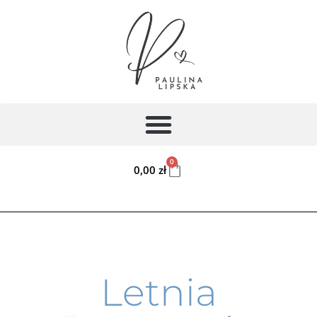
0
0,00
zł
Letnia