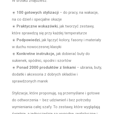
W środku znajdziesz:
☀️
100 gotowych stylizacji
– do pracy, na wakacje,
na co dzień i specjalne okazje
☀️
Praktyczne wskazówki
, jak tworzyć zestawy,
które sprawdzą się przy każdej temperaturze
☀️
Podpowiedzi
, jak łączyć kolory, fasony i materiały
w duchu nowoczesnej klasyki
☀️
Konkretne instrukcje,
jak dobierać buty do
sukienek, spódnic, spodni i szortów
☀️
Ponad 2000 produktów z linkami
– ubrania, buty,
dodatki i akcesoria z dobrych składów i
sprawdzonych marek
Stylizacje, które proponuję, są przemyślane i gotowe
do odtworzenia – bez udziwnień i bez potrzeby
wymieniania całej szafy. To zestawy, które wyglądają
świetnie, a jednocześnie są wygodne, realistyczne i